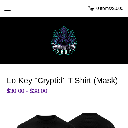
0 items
/
$
0.00
View
cart
-
Lo Key "Cryptid" T-Shirt (Mask)
$
30.00 -
$
38.00